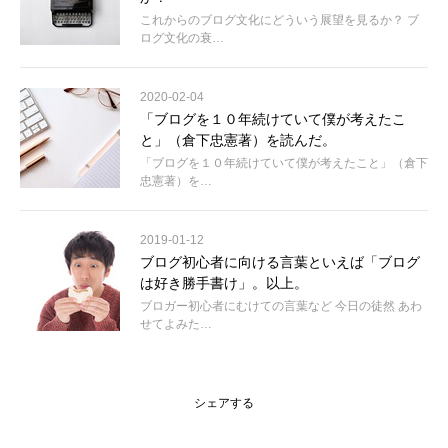
これからのブログ文化にどういう展望を見るか？ ブ
ログ文化の衰…
2020-02-04
「ブログを１０年続けていて僕が考えたこ
と」（倉下忠憲著）を読んだ。
「ブログを１０年続けていて僕が考えたこと」（倉下
忠憲著）を…
2019-01-12
ブログ初心者に向ける言葉といえば「ブログ
は好き勝手書け」。以上。
ブロガー初心者にむけての言葉など 今日の徒然 あわ
せてよみた…
シェアする
記事をシ