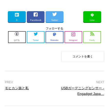
ェアしま
した。:
{title} {} #
はてなブ
ログ
0
Facebook
Twitter
Line
フォローする
はてな
Twitter
Mastodon
Instagram
Feedly
コメントを書く
モヒカン族と私
USBガーデニングセンサー -
Engadget Japa…