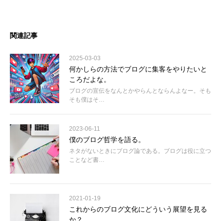
関連記事
2025-03-03
何かしらの方法でブログに集客をやりたいと
ころだよな。
ブログの宣伝をなんとかやらんとならんよなー。そも
そも僕はそ…
2023-06-11
僕のブログ哲学を語る。
ネタがないときにブログ論である。ブログは役に立つ
ことなど書…
2021-01-19
これからのブログ文化にどういう展望を見る
か？